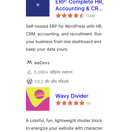
ERP: Complete HR,
Accounting & CRM
कुल
Suite Built for
(149
)
रेटिङ्गहरू
WooCommerce
Self-hosted ERP for WordPress with HR,
CRM, accounting, and recruitment. Run
your business from one dashboard and
keep your data yours.
weDevs
5,000+ सक्रिय स्थापना
7.0.2 सँग जाँच गरिएको
Wavy Divider
कुल
(1
)
रेटिङ्गहरू
A colorful, fun, lightweight divider block
to energize your website with character