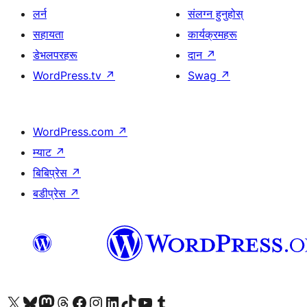
लर्न
संलग्न हुनुहोस्
सहायता
कार्यक्रमहरू
डेभलपरहरू
दान
↗
WordPress.tv
↗
Swag
↗
WordPress.com
↗
म्याट
↗
बिबिप्रेस
↗
बडीप्रेस
↗
हाम्रो X (पहिले ट्विटर) खातामा जानुहोस्
हाम्रो Bluesky खाता भ्रमण गर्नुहोस्
हाम्रो म्यास्टोडन खाता भ्रमण गर्नुहोस्
हाम्रो थ्रेड्स खातामा जानुहोस्
हाम्रो फेसबुक पेजमा जानुहोस्
हाम्रो इन्स्टाग्राम खातामा जानुहोस्
हाम्रो लिङ्क्डइन खातामा जानुहोस्
हाम्रो TikTok खाता भ्रमण गर्नुहोस्
हाम्रो युट्युब च्यानलमा जानुहोस्
हाम्रो टम्बलर खाता भ्रमण गर्नुहोस्