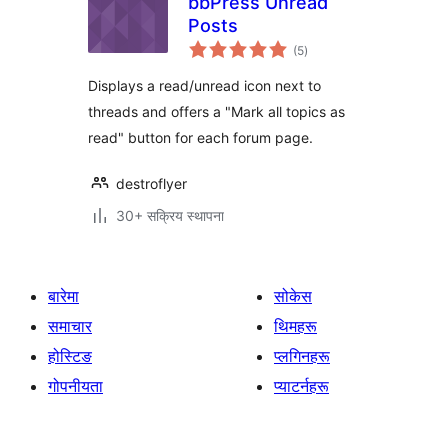
bbPress Unread
Posts
कुल
(5
)
रेटिङ्गहरू
Displays a read/unread icon next to
threads and offers a "Mark all topics as
read" button for each forum page.
destroflyer
30+ सक्रिय स्थापना
बारेमा
सोकेस
समाचार
थिमहरू
होस्टिङ
प्लगिनहरू
गोपनीयता
प्याटर्नहरू