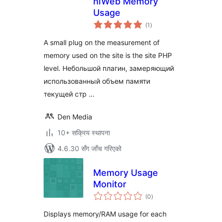
hiWeb Memory
Usage
कुल
(1
)
रेटिङ्गहरू
A small plug on the measurement of
memory used on the site is the site PHP
level. Небольшой плагин, замеряющий
использованный объем памяти
текущей стр …
Den Media
10+ सक्रिय स्थापना
4.6.30 सँग जाँच गरिएको
Memory Usage
Monitor
कुल
(0
)
रेटिङ्गहरू
Displays memory/RAM usage for each