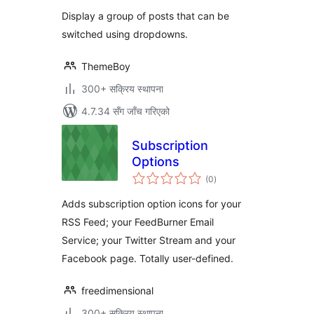
Display a group of posts that can be
switched using dropdowns.
ThemeBoy
300+ सक्रिय स्थापना
4.7.34 सँग जाँच गरिएको
Subscription
Options
कुल
(0
)
रेटिङ्गहरू
Adds subscription option icons for your
RSS Feed; your FeedBurner Email
Service; your Twitter Stream and your
Facebook page. Totally user-defined.
freedimensional
300+ सक्रिय स्थापना