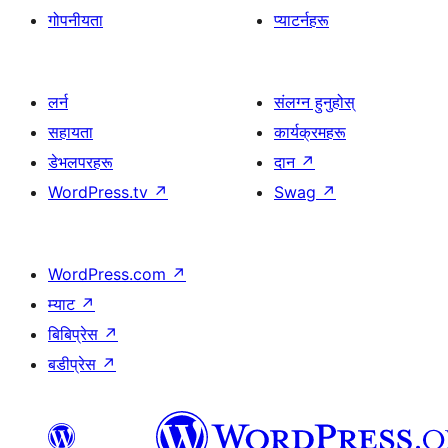
गोपनीयता
प्याटर्नहरू
लर्न
संलग्न हुनुहोस्
सहायता
कार्यक्रमहरू
डेभलपरहरू
दान
↗
WordPress.tv
↗
Swag
↗
WordPress.com
↗
म्याट
↗
बिबिप्रेस
↗
बडीप्रेस
↗