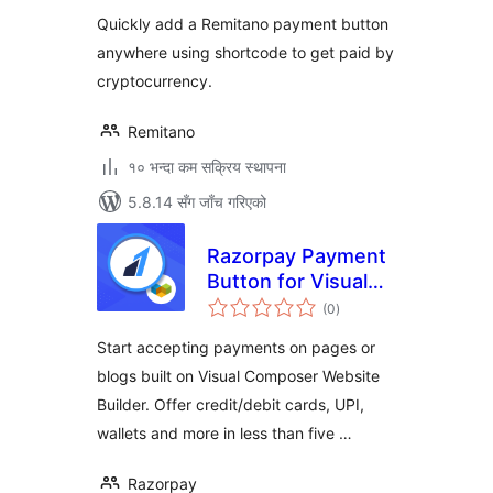
Quickly add a Remitano payment button
anywhere using shortcode to get paid by
cryptocurrency.
Remitano
१० भन्दा कम सक्रिय स्थापना
5.8.14 सँग जाँच गरिएको
Razorpay Payment
Button for Visual
कुल
Composer
(0
)
रेटिङ्गहरू
Start accepting payments on pages or
blogs built on Visual Composer Website
Builder. Offer credit/debit cards, UPI,
wallets and more in less than five …
Razorpay