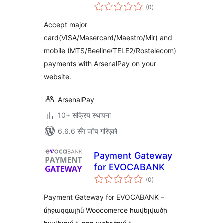
कुल
(0
)
रेटिङ्गहरू
Accept major
card(VISA/Masercard/Maestro/Mir) and
mobile (MTS/Beeline/TELE2/Rostelecom)
payments with ArsenalPay on your
website.
ArsenalPay
10+ सक्रिय स्थापना
6.6.6 सँग जाँच गरिएको
Payment Gateway
for EVOCABANK
कुल
(0
)
रेटिङ्गहरू
Payment Gateway for EVOCABANK –
միջազգային Woocomerce հավելվածի
հավելում է, որը ստեղծում է