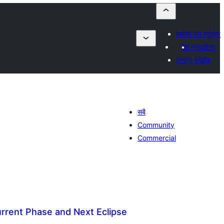
प्लगिन पेस गर्नुहोस्
मेरा मनपर्दोहरू
लगइन गर्नुहोस्
सबै
Community
Commercial
rrent Phase and Next Eclipse
ल