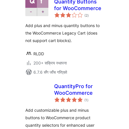
Quantity Buttons
for WooCommerce
कुल
(2
)
रेटिङ्गहरू
Add plus and minus quantity buttons to
the WooCommerce Legacy Cart (does
not support cart blocks).
RLDD
200+ सक्रिय स्थापना
6.7.6 सँग जाँच गरिएको
QuantityPro for
WooCommerce
कुल
(1
)
रेटिङ्गहरू
Add customizable plus and minus
buttons to WooCommerce product
quantity selectors for enhanced user