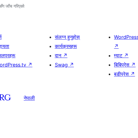
ँग जाँच गरिएको
्न
संलग्न हुनुहोस्
WordPres
हायता
कार्यक्रमहरू
↗
भलपरहरू
दान
↗
म्याट
↗
ordPress.tv
↗
Swag
↗
बिबिप्रेस
↗
बडीप्रेस
↗
नेपाली