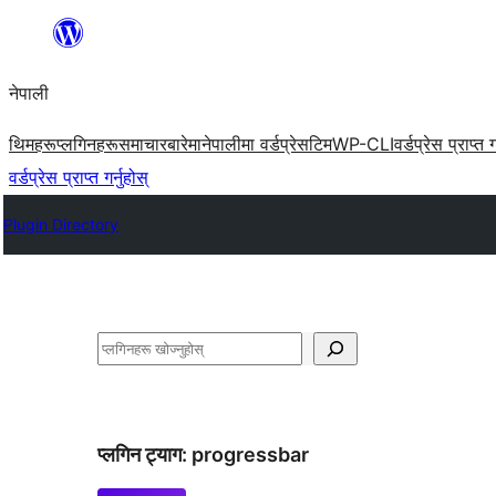
सामग्रीमा
जानुहोस्
नेपाली
थिमहरू
प्लगिनहरू
समाचार
बारेमा
नेपालीमा वर्डप्रेस
टिम
WP-CLI
वर्डप्रेस प्राप्त ग
वर्डप्रेस प्राप्त गर्नुहोस्
Plugin Directory
खोज्नुहोस्
प्लगिन ट्याग:
progressbar