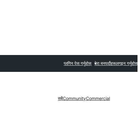
प्लगिन पेस गर्नुहोस्
मेरा मनपर्दोहरू
लगइन गर्नुहोस्
सबै
Community
Commercial