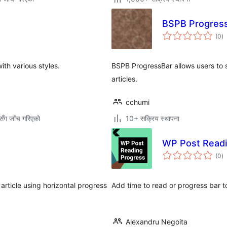
BSPB ProgressB
कु
(0
)
रे
th various styles.
BSPB ProgressBar allows users to s
articles.
cchumi
ँग जाँच गरिएको
10+ सक्रिय स्थापना
WP Post Readi
कु
(0
)
रे
 article using horizontal progress
Add time to read or progress bar 
Alexandru Negoita