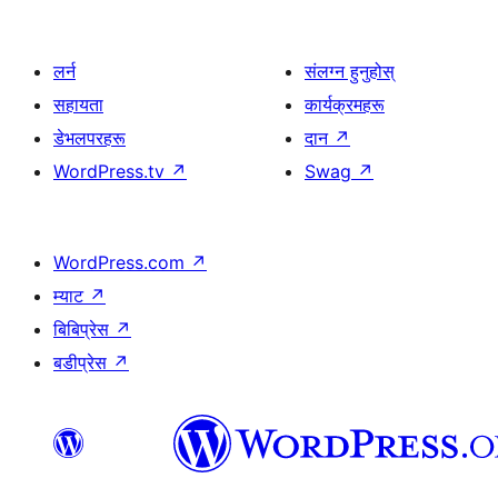
लर्न
संलग्न हुनुहोस्
सहायता
कार्यक्रमहरू
डेभलपरहरू
दान
↗
WordPress.tv
↗
Swag
↗
WordPress.com
↗
म्याट
↗
बिबिप्रेस
↗
बडीप्रेस
↗