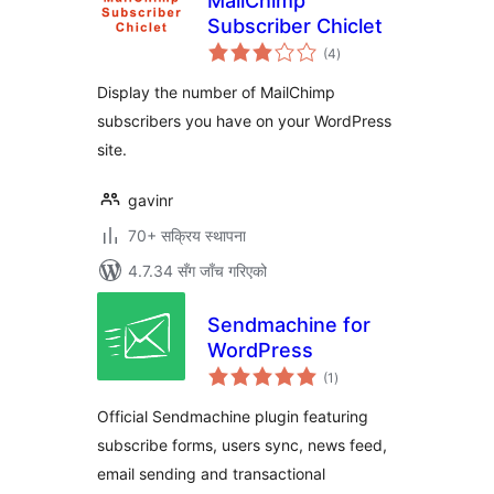
MailChimp
Subscriber Chiclet
कुल
(4
)
रेटिङ्गहरू
Display the number of MailChimp
subscribers you have on your WordPress
site.
gavinr
70+ सक्रिय स्थापना
4.7.34 सँग जाँच गरिएको
Sendmachine for
WordPress
कुल
(1
)
रेटिङ्गहरू
Official Sendmachine plugin featuring
subscribe forms, users sync, news feed,
email sending and transactional