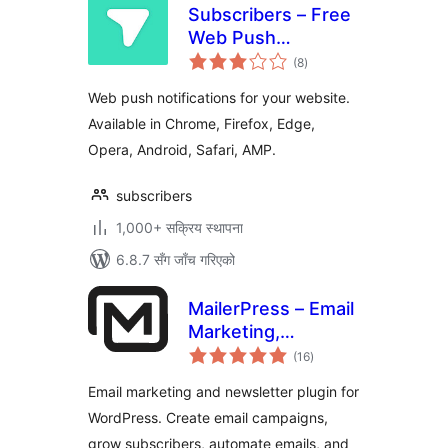
Subscribers – Free
Web Push
कुल
Notifications
(8
)
रेटिङ्गहरू
Web push notifications for your website.
Available in Chrome, Firefox, Edge,
Opera, Android, Safari, AMP.
subscribers
1,000+ सक्रिय स्थापना
6.8.7 सँग जाँच गरिएको
MailerPress – Email
Marketing,
कुल
Newsletter, Email
(16
)
रेटिङ्गहरू
Automation &
Email marketing and newsletter plugin for
WooCommerce
WordPress. Create email campaigns,
Emails
grow subscribers, automate emails, and