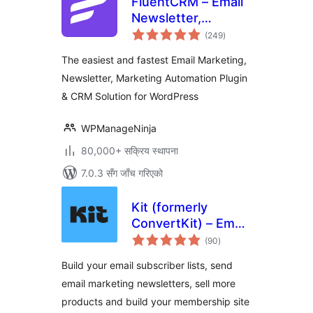
FluentCRM – Email
Newsletter,
कुल
Automation, Email
(249
)
रेटिङ्गहरू
Marketing, Email
The easiest and fastest Email Marketing,
Campaigns, Optins,
Newsletter, Marketing Automation Plugin
Leads, and CRM
& CRM Solution for WordPress
Solution
WPManageNinja
80,000+ सक्रिय स्थापना
7.0.3 सँग जाँच गरिएको
Kit (formerly
ConvertKit) – Email
कुल
Newsletter, Email
(90
)
रेटिङ्गहरू
Marketing,
Build your email subscriber lists, send
Membership,
email marketing newsletters, sell more
Subscribers and
products and build your membership site
Landing Pages