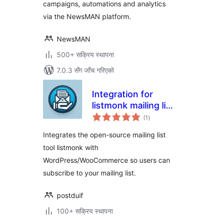
campaigns, automations and analytics
via the NewsMAN platform.
NewsMAN
500+ सक्रिय स्थापना
7.0.3 सँग जाँच गरिएको
Integration for
listmonk mailing list
कुल
and newsletter
(1
)
रेटिङ्गहरू
service
Integrates the open-source mailing list
tool listmonk with
WordPress/WooCommerce so users can
subscribe to your mailing list.
postduif
100+ सक्रिय स्थापना