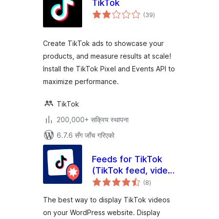
TikTok
कुल
(39
)
रेटिङ्गहरू
Create TikTok ads to showcase your
products, and measure results at scale!
Install the TikTok Pixel and Events API to
maximize performance.
TikTok
200,000+ सक्रिय स्थापना
6.7.6 सँग जाँच गरिएको
Feeds for TikTok
(TikTok feed, video,
कुल
and gallery plugin)
(8
)
रेटिङ्गहरू
The best way to display TikTok videos
on your WordPress website. Display