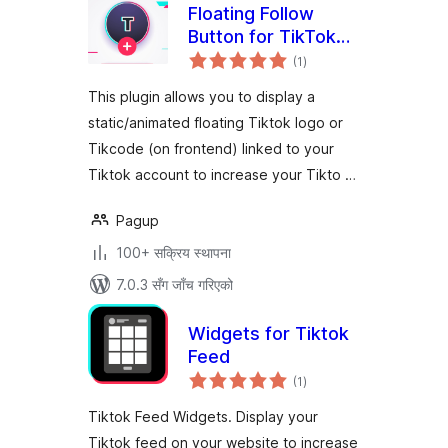
Floating Follow
Button for TikTok
कुल
and TikCode
(1
)
रेटिङ्गहरू
This plugin allows you to display a
static/animated floating Tiktok logo or
Tikcode (on frontend) linked to your
Tiktok account to increase your Tikto …
Pagup
100+ सक्रिय स्थापना
7.0.3 सँग जाँच गरिएको
Widgets for Tiktok
Feed
कुल
(1
)
रेटिङ्गहरू
Tiktok Feed Widgets. Display your
Tiktok feed on your website to increase