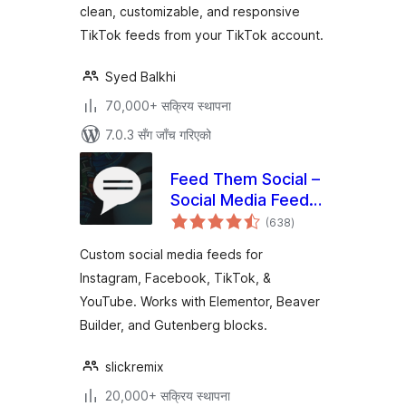
clean, customizable, and responsive
TikTok feeds from your TikTok account.
Syed Balkhi
70,000+ सक्रिय स्थापना
7.0.3 सँग जाँच गरिएको
Feed Them Social –
Social Media Feeds,
कुल
Video, and Photo
(638
)
रेटिङ्गहरू
Galleries
Custom social media feeds for
Instagram, Facebook, TikTok, &
YouTube. Works with Elementor, Beaver
Builder, and Gutenberg blocks.
slickremix
20,000+ सक्रिय स्थापना