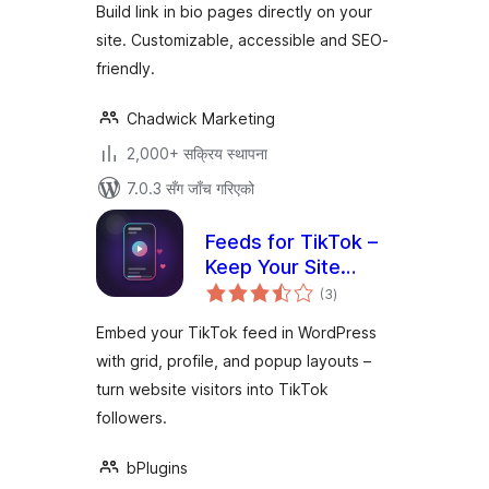
Build link in bio pages directly on your
site. Customizable, accessible and SEO-
friendly.
Chadwick Marketing
2,000+ सक्रिय स्थापना
7.0.3 सँग जाँच गरिएको
Feeds for TikTok –
Keep Your Site
कुल
Fresh with Your
(3
)
रेटिङ्गहरू
Latest Videos
Embed your TikTok feed in WordPress
with grid, profile, and popup layouts –
turn website visitors into TikTok
followers.
bPlugins