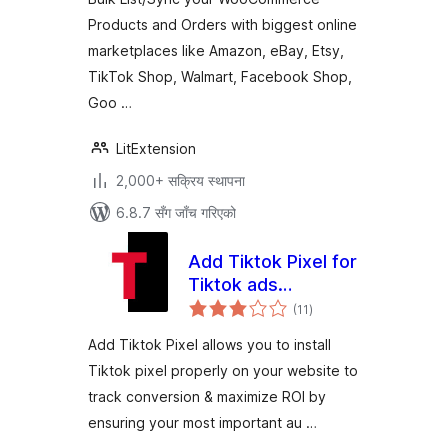
Products and Orders with biggest online
marketplaces like Amazon, eBay, Etsy,
TikTok Shop, Walmart, Facebook Shop,
Goo …
LitExtension
2,000+ सक्रिय स्थापना
6.8.7 सँग जाँच गरिएको
Add Tiktok Pixel for
Tiktok ads
कुल
(+Woocommerce)
(11
)
रेटिङ्गहरू
Add Tiktok Pixel allows you to install
Tiktok pixel properly on your website to
track conversion & maximize ROI by
ensuring your most important au …