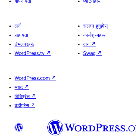
गोपनीयता
प्याटर्नहरू
लर्न
संलग्न हुनुहोस्
सहायता
कार्यक्रमहरू
डेभलपरहरू
दान
↗
WordPress.tv
↗
Swag
↗
WordPress.com
↗
म्याट
↗
बिबिप्रेस
↗
बडीप्रेस
↗