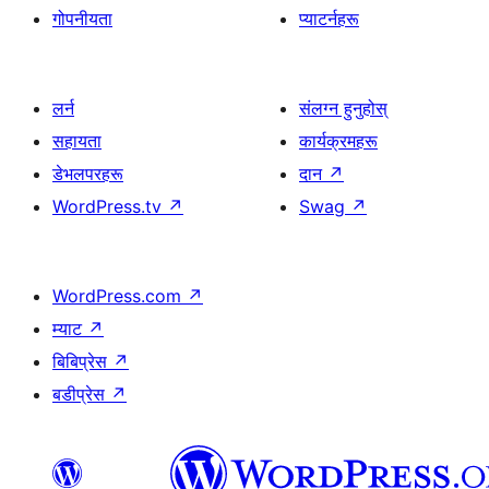
गोपनीयता
प्याटर्नहरू
लर्न
संलग्न हुनुहोस्
सहायता
कार्यक्रमहरू
डेभलपरहरू
दान
↗
WordPress.tv
↗
Swag
↗
WordPress.com
↗
म्याट
↗
बिबिप्रेस
↗
बडीप्रेस
↗