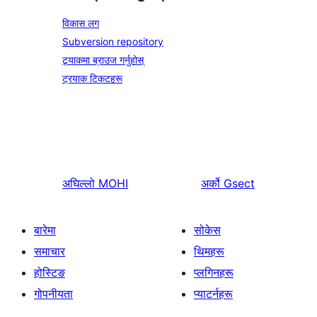
विकास लग
Subversion repository
ट्र्याकमा ब्राउज गर्नुहोस्
ट्रयाक टिकटहरू
अघिल्लो
MOHI
अर्को
Gsect
बारेमा
सोकेस
समाचार
थिमहरू
होस्टिङ
प्लगिनहरू
गोपनीयता
प्याटर्नहरू