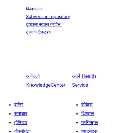
विकास लग
Subversion repository
ट्र्याकमा ब्राउज गर्नुहोस्
ट्रयाक टिकटहरू
अघिल्लो
अर्को
Health
KnowledgeCenter
Service
बारेमा
सोकेस
समाचार
थिमहरू
होस्टिङ
प्लगिनहरू
गोपनीयता
प्याटर्नहरू