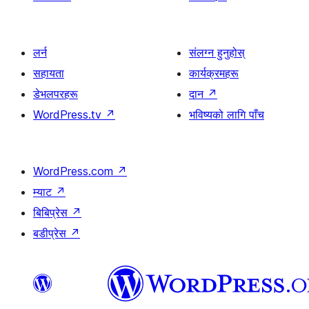
लर्न
संलग्न हुनुहोस्
सहायता
कार्यक्रमहरू
डेभलपरहरू
दान
↗
WordPress.tv
↗
भविष्यको लागि पाँच
WordPress.com
↗
म्याट
↗
बिबिप्रेस
↗
बडीप्रेस
↗