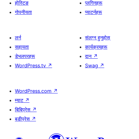
होस्टिङ
प्लगिनहरू
गोपनीयता
प्याटर्नहरू
लर्न
संलग्न हुनुहोस्
सहायता
कार्यक्रमहरू
डेभलपरहरू
दान
↗
WordPress.tv
↗
Swag
↗
WordPress.com
↗
म्याट
↗
बिबिप्रेस
↗
बडीप्रेस
↗