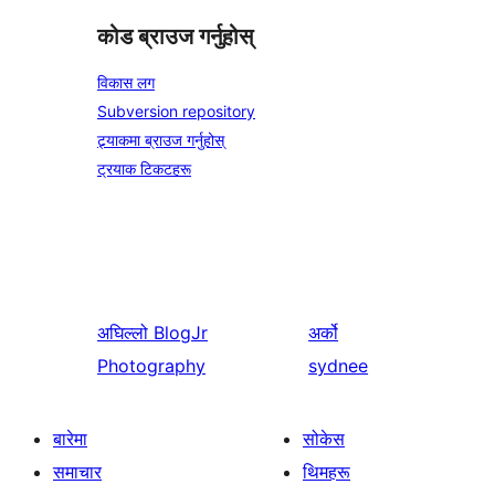
कोड ब्राउज गर्नुहोस्
विकास लग
Subversion repository
ट्र्याकमा ब्राउज गर्नुहोस्
ट्रयाक टिकटहरू
अघिल्लो
BlogJr
अर्को
Photography
sydnee
बारेमा
सोकेस
समाचार
थिमहरू