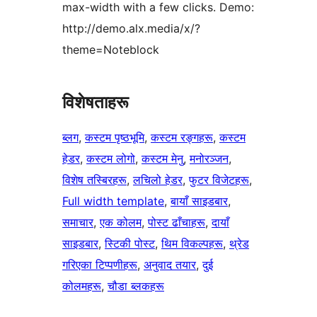
max-width with a few clicks. Demo:
http://demo.alx.media/x/?
theme=Noteblock
विशेषताहरू
ब्लग
, 
कस्टम पृष्ठभूमि
, 
कस्टम रङ्गहरू
, 
कस्टम
हेडर
, 
कस्टम लोगो
, 
कस्टम मेनु
, 
मनोरञ्जन
, 
विशेष तस्बिरहरू
, 
लचिलो हेडर
, 
फुटर विजेटहरू
, 
Full width template
, 
बायाँ साइडबार
, 
समाचार
, 
एक कोलम
, 
पोस्ट ढाँचाहरू
, 
दायाँ
साइडबार
, 
स्टिकी पोस्ट
, 
थिम विकल्पहरू
, 
थ्रेड
गरिएका टिप्पणीहरू
, 
अनुवाद तयार
, 
दुई
कोलमहरू
, 
चौडा ब्लकहरू