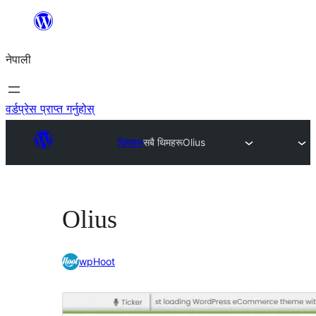
सामग्रीमा
जानुहोस्
नेपाली
वर्डप्रेस प्राप्त गर्नुहोस्
थिमहरू
सबै थिमहरू
Olius
Olius
wpHoot