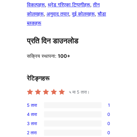
विकल्पहरू
, 
थ्रेड गरिएका टिप्पणीहरू
, 
तीन
कोलमहरू
, 
अनुवाद तयार
, 
दुई कोलमहरू
, 
चौडा
ब्लकहरू
प्रति दिन डाउनलोड
सक्रिय स्थापना:
100+
रेटिङ्गहरू
५ मा
5
तारा।
5 तारा
1
1
4 तारा
0
5-
0
3 तारा
0
तारा
4-
0
समीक्षा
2 तारा
0
तारा
3-
0