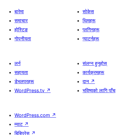
बारेमा
सोकेस
समाचार
थिमहरू
होस्टिङ
प्लगिनहरू
गोपनीयता
प्याटर्नहरू
लर्न
संलग्न हुनुहोस्
सहायता
कार्यक्रमहरू
डेभलपरहरू
दान
↗
WordPress.tv
↗
भविष्यको लागि पाँच
WordPress.com
↗
म्याट
↗
बिबिप्रेस
↗