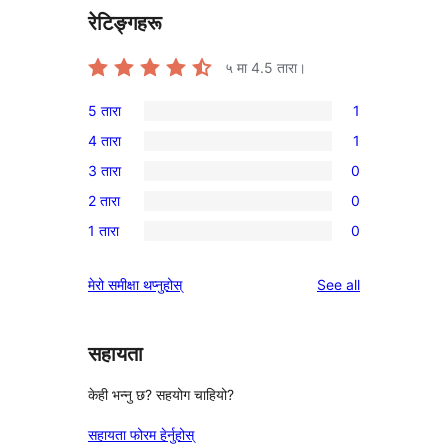
रेटिङ्गहरू
५ मा
4.5
तारा।
5 तारा
1
1
4 तारा
1
5-
1
3 तारा
0
तारा
4-
0
समीक्षा
2 तारा
0
तारा
3-
0
समीक्षा
1 तारा
0
तारा
2-
0
समीक्षाहरू
तारा
1-
reviews
मेरो समीक्षा थप्नुहोस्
See all
समीक्षाहरू
तारा
समीक्षाहरू
सहायता
केही भन्नु छ? सहयोग चाहियो?
सहायता फोरम हेर्नुहोस्