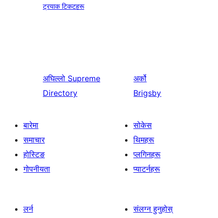
ट्रयाक टिकटहरू
अघिल्लो
Supreme
अर्को
Directory
Brigsby
बारेमा
सोकेस
समाचार
थिमहरू
होस्टिङ
प्लगिनहरू
गोपनीयता
प्याटर्नहरू
लर्न
संलग्न हुनुहोस्