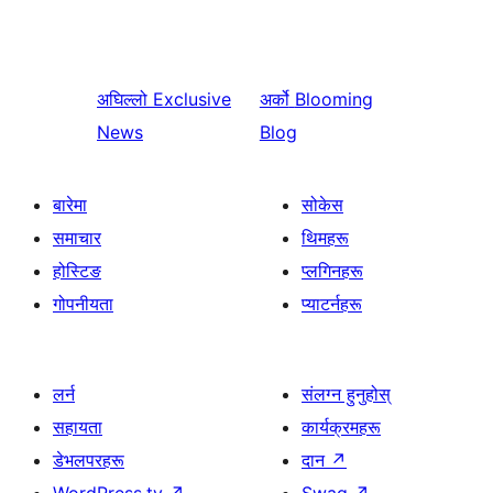
अघिल्लो
Exclusive
अर्को
Blooming
News
Blog
बारेमा
सोकेस
समाचार
थिमहरू
होस्टिङ
प्लगिनहरू
गोपनीयता
प्याटर्नहरू
लर्न
संलग्न हुनुहोस्
सहायता
कार्यक्रमहरू
डेभलपरहरू
दान
↗