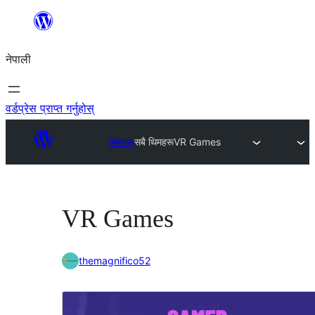
सामग्रीमा
जानुहोस्
नेपाली
वर्डप्रेस प्राप्त गर्नुहोस्
थिमहरू
सबै थिमहरू
VR Games
VR Games
themagnifico52