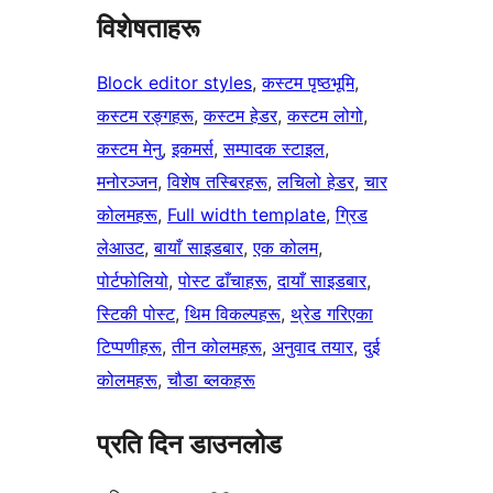
विशेषताहरू
Block editor styles
, 
कस्टम पृष्ठभूमि
, 
कस्टम रङ्गहरू
, 
कस्टम हेडर
, 
कस्टम लोगो
, 
कस्टम मेनु
, 
इकमर्स
, 
सम्पादक स्टाइल
, 
मनोरञ्जन
, 
विशेष तस्बिरहरू
, 
लचिलो हेडर
, 
चार
कोलमहरू
, 
Full width template
, 
ग्रिड
लेआउट
, 
बायाँ साइडबार
, 
एक कोलम
, 
पोर्टफोलियो
, 
पोस्ट ढाँचाहरू
, 
दायाँ साइडबार
, 
स्टिकी पोस्ट
, 
थिम विकल्पहरू
, 
थ्रेड गरिएका
टिप्पणीहरू
, 
तीन कोलमहरू
, 
अनुवाद तयार
, 
दुई
कोलमहरू
, 
चौडा ब्लकहरू
प्रति दिन डाउनलोड