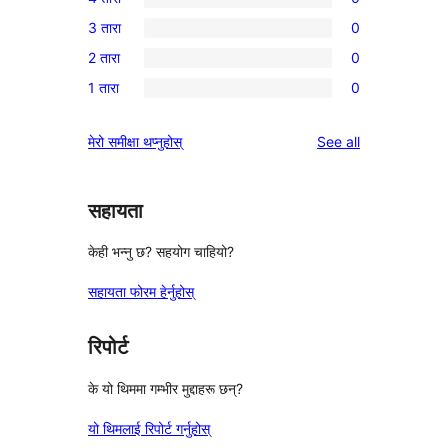
5-
0
3 तारा
0
तारा
4-
0
समीक्षाहरू
2 तारा
0
तारा
3-
0
समीक्षाहरू
1 तारा
0
तारा
2-
0
समीक्षाहरू
तारा
1-
reviews
मेरो समीक्षा थप्नुहोस्
See all
समीक्षाहरू
तारा
समीक्षाहरू
सहायता
केही भन्नु छ? सहयोग चाहियो?
सहायता फोरम हेर्नुहोस्
रिपोर्ट
के यो थिममा गम्भीर मुद्दाहरू छन्?
यो थिमलाई रिपोर्ट गर्नुहोस्