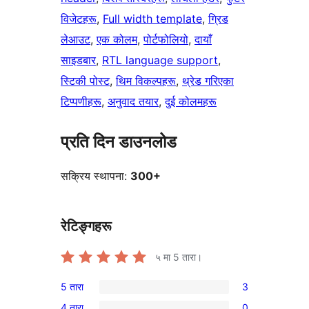
विजेटहरू
, 
Full width template
, 
ग्रिड
लेआउट
, 
एक कोलम
, 
पोर्टफोलियो
, 
दायाँ
साइडबार
, 
RTL language support
, 
स्टिकी पोस्ट
, 
थिम विकल्पहरू
, 
थ्रेड गरिएका
टिप्पणीहरू
, 
अनुवाद तयार
, 
दुई कोलमहरू
प्रति दिन डाउनलोड
सक्रिय स्थापना:
300+
रेटिङ्गहरू
५ मा
5
तारा।
5 तारा
3
3
4 तारा
0