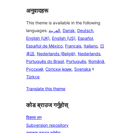
अनुवादहरू
This theme is available in the following
languages:
العربية
,
Dansk
,
Deutsch
,
English (UK)
,
English (US)
,
Español
,
Español de México
,
Français
,
Italiano
,
日
本語
,
Nederlands (België)
,
Nederlands
,
Português do Brasil
,
Português
,
Română
,
Русский
,
Српски језик
,
Svenska
र
Türkçe
.
Translate this theme
कोड ब्राउज गर्नुहोस्
विकास लग
Subversion repository
ट्र्याकमा ब्राउज गर्नुहोस्