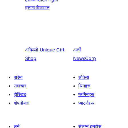
ट्रयाक टिकटहरू
अघिल्लो
Unique Gift
अर्को
Shop
NewsCorp
बारेमा
सोकेस
समाचार
थिमहरू
होस्टिङ
प्लगिनहरू
गोपनीयता
प्याटर्नहरू
लर्न
संलग्न हुनुहोस्