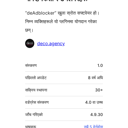
“deAdblocker” खुला स्रोत सफ्टवेयर हो।
निम्न व्यक्तिहरूले यो प्लगिनमा योगदान गरेका
छन्।
योगदानकर्ताहरू
deco.agency
मेटा
संस्करण
1.0
पछिल्लो अपडेट
8 वर्ष
अघि
सक्रिय स्थापना
30+
वर्डप्रेस संस्करण
4.0 वा उच्च
जाँच गरिएको
4.9.30
भाषाहरू
सबै 5 हेर्नुहोस्