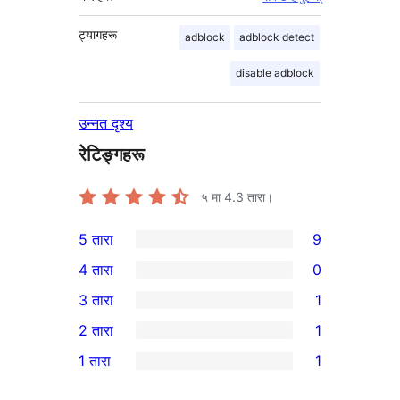
ट्यागहरू
adblock
adblock detect
disable adblock
उन्नत दृश्य
रेटिङ्गहरू
५ मा
4.3
तारा।
5 तारा
9
9
4 तारा
0
5-
0
3 तारा
1
तारा
4-
1
2 तारा
1
समीक्षाहरू
तारा
3-
1
1 तारा
1
समीक्षाहरू
तारा
2-
1
समीक्षा
तारा
1-