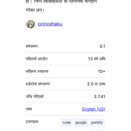
हो। निम्न व्यक्तिहरूले यो प्लगिनमा योगदान
गरेका छन्।
योगदानकर्ताहरू
princehaku
मेटा
संस्करण
0.1
पछिल्लो अपडेट
13 वर्ष
अघि
सक्रिय स्थापना
10+
वर्डप्रेस संस्करण
2.0 वा उच्च
जाँच गरिएको
3.7.41
भाषा
English (US)
ट्यागहरू
code
google
prettify