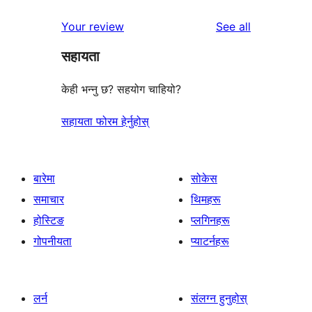
समीक्षाहरू
तारा
1-
reviews
Your review
See all
समीक्षाहरू
तारा
सहायता
समीक्षाहरू
केही भन्नु छ? सहयोग चाहियो?
सहायता फोरम हेर्नुहोस्
बारेमा
सोकेस
समाचार
थिमहरू
होस्टिङ
प्लगिनहरू
गोपनीयता
प्याटर्नहरू
लर्न
संलग्न हुनुहोस्