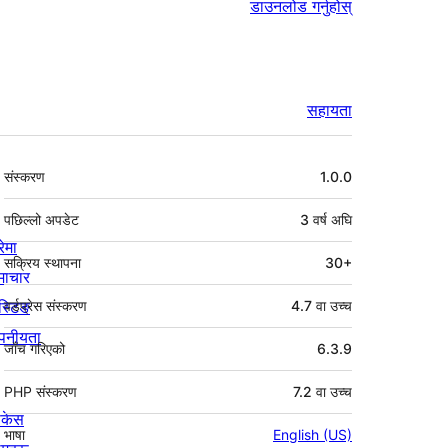
डाउनलोड गर्नुहोस्
सहायता
मेटा
संस्करण
1.0.0
पछिल्लो अपडेट
3 वर्ष
अघि
रेमा
सक्रिय स्थापना
30+
माचार
स्टिङ
वर्डप्रेस संस्करण
4.7 वा उच्च
पनीयता
जाँच गरिएको
6.3.9
PHP संस्करण
7.2 वा उच्च
ोकेस
भाषा
English (US)