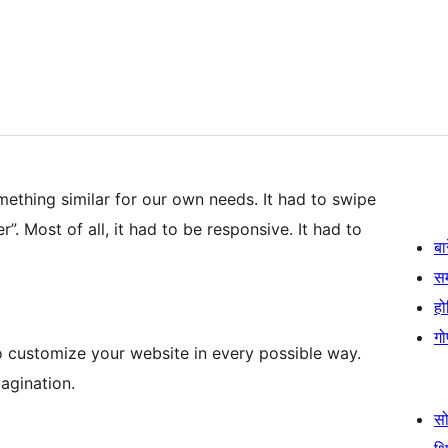
ething similar for our own needs. It had to swipe
. Most of all, it had to be responsive. It had to
बा
स
हो
गो
 customize your website in every possible way.
agination.
स