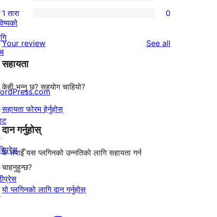
3-
0
↗
1 तारा
0
समीक्षाहरू
तारा
2-
0
िष्यको
समीक्षाहरू
तारा
1-
गि
reviews
Your review
See all
समीक्षाहरू
तारा
ँच
सहायता
समीक्षाहरू
केही भन्नु छ? सहयोग चाहियो?
ordPress.com
↗
सहायता फोरम हेर्नुहोस्
याट
दान गर्नुहोस्
↗
बिप्रेस
के तपाईँ यस प्लगिनको उन्नतिको लागि सहायता गर्न
↗
चाहनुहुन्छ?
ीप्रेस
यो प्लगिनको लागि दान गर्नुहोस्
↗