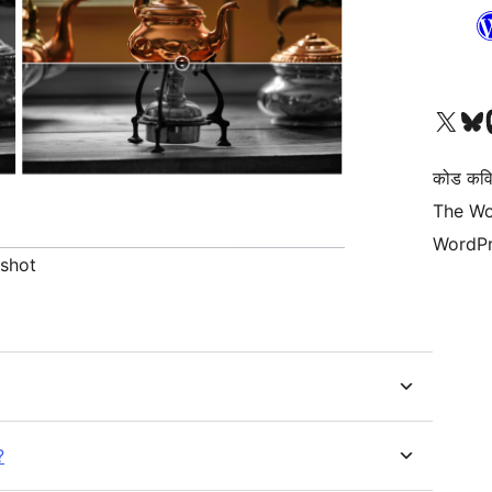
हाम्रो X (पहिले ट्विटर) खातामा 
हाम्रो Bluesky खात
हाम्
कोड कवि
The Wo
WordPr
nshot
?