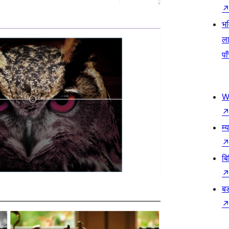
भव
ला
पा
W
म्
बि
बड