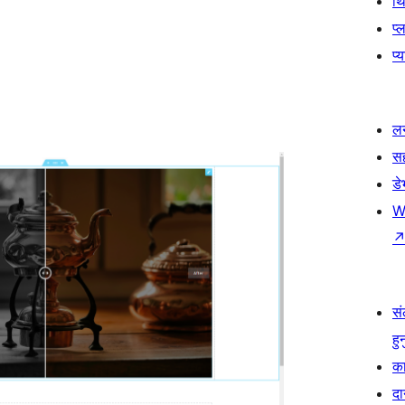
थ
प्
प्
लर
स
ड
W
सं
हु
का
दा