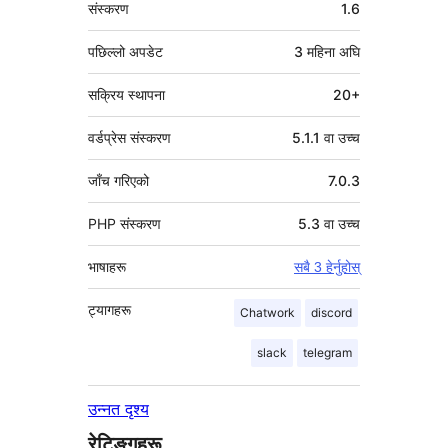
मेटा
संस्करण
1.6
पछिल्लो अपडेट
3 महिना
अघि
सक्रिय स्थापना
20+
वर्डप्रेस संस्करण
5.1.1 वा उच्च
जाँच गरिएको
7.0.3
PHP संस्करण
5.3 वा उच्च
भाषाहरू
सबै 3 हेर्नुहोस्
ट्यागहरू
Chatwork
discord
slack
telegram
उन्नत दृश्य
रेटिङ्गहरू