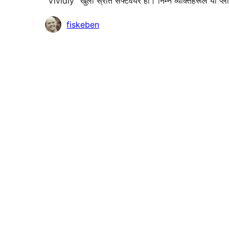
“Vividly” खुला स्रोत सफ्टवेयर हो। निम्न व्यक्तिहरूले यो प्
योगदानकर्ताहरू
fiskeben