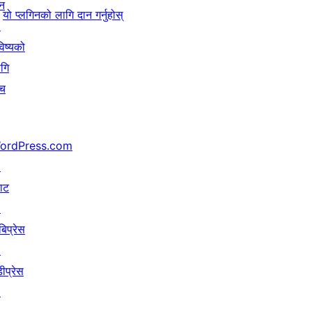
न
यो प्लगिनको लागि दान गर्नुहोस्
↗
िष्यको
गि
ँच
ordPress.com
↗
याट
↗
बिप्रेस
↗
ीप्रेस
↗