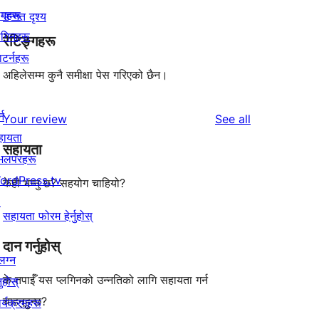
िमहरू
उन्नत दृश्य
लगिनहरू
रेटिङ्गहरू
याटर्नहरू
अहिलेसम्म कुनै समीक्षा पेस गरिएको छैन।
्न
reviews
Your review
See all
हायता
सहायता
ेभलपरहरू
ordPress.tv
केही भन्नु छ? सहयोग चाहियो?
↗
सहायता फोरम हेर्नुहोस्
दान गर्नुहोस्
लग्न
के तपाईँ यस प्लगिनको उन्नतिको लागि सहायता गर्न
नुहोस्
चाहनुहुन्छ?
र्यक्रमहरू