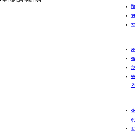
लगिनमा योगदान गरेका छन्।
थ
प्
प्
लर
स
ड
W
सं
हु
का