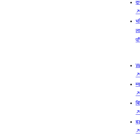
दा
भव
ला
पा
W
म्
बि
बड