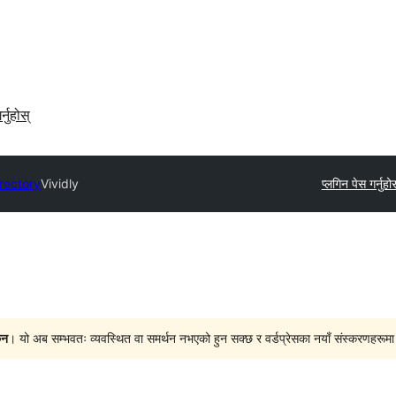
र्नुहोस्
irectory
Vividly
प्लगिन पेस गर्नुहोस
ैन
। यो अब सम्भवतः व्यवस्थित वा समर्थन नभएको हुन सक्छ र वर्डप्रेसका नयाँ संस्करणहरूमा प