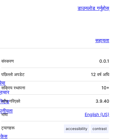
डाउनलोड गर्नुहोस्
सहायता
मेटा
संस्करण
0.0.1
पछिल्लो अपडेट
12 वर्ष
अघि
रेमा
सक्रिय स्थापना
10+
माचार
स्टिङ
जाँच गरिएको
3.9.40
पनीयता
भाषा
English (US)
ट्यागहरू
accessibility
contrast
ोकेस