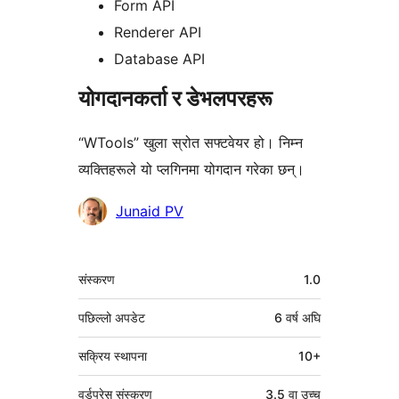
Form API
Renderer API
Database API
योगदानकर्ता र डेभलपरहरू
“WTools” खुला स्रोत सफ्टवेयर हो। निम्न
व्यक्तिहरूले यो प्लगिनमा योगदान गरेका छन्।
योगदानकर्ताहरू
Junaid PV
मेटा
संस्करण
1.0
पछिल्लो अपडेट
6 वर्ष
अघि
सक्रिय स्थापना
10+
वर्डप्रेस संस्करण
3.5 वा उच्च